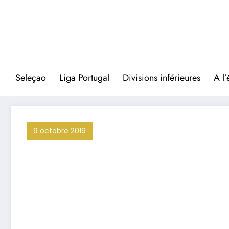
Aller
au
contenu
Seleçao
Liga Portugal
Divisions inférieures
A l’
9 octobre 2019