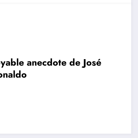
royable anecdote de José
Ronaldo