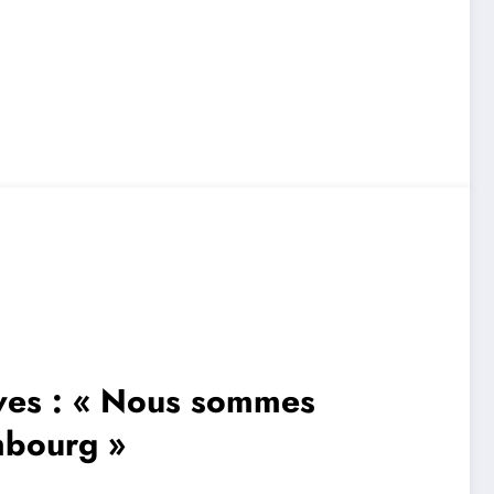
ves : « Nous sommes
embourg »