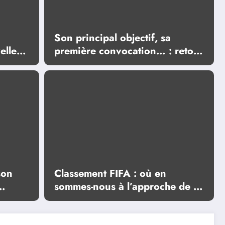
Son principal objectif, sa
elle
première convocation… : retour
 très
sur les moments forts de la
première interview du
sélectionneur portugais Jorge
Jesus
son
Classement FIFA : où en
sommes-nous à l’approche de la
 en
Finale de la Coupe du Monde
2026 ?