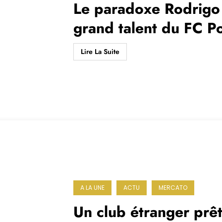
Le paradoxe Rodrigo
grand talent du FC P
remplaçant de luxe
Lire La Suite
A LA UNE
ACTU
MERCATO
Un club étranger prêt