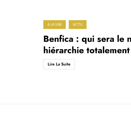
A LA UNE
ACTU
Benfica : qui sera le
hiérarchie totalemen
départs majeurs
Lire La Suite