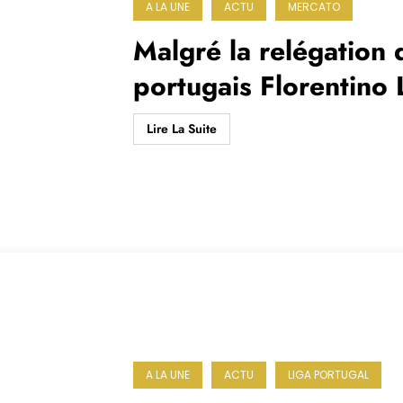
A LA UNE
ACTU
MERCATO
Malgré la relégation 
portugais Florentino 
League
Lire La Suite
A LA UNE
ACTU
LIGA PORTUGAL