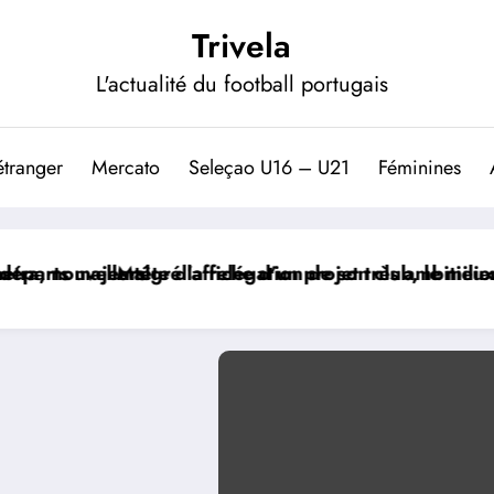
Trivela
L'actualité du football portugais
étranger
Mercato
Seleçao U16 – U21
Féminines
fiche d’un projet très ambitieux
 relégation de son club, le milieu portugais Florentino
Le paradoxe 