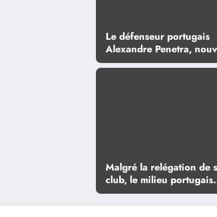
Le défenseur portugais
Alexandre Penetra, nouv
tête d’affiche d’un projet
ambitieux
Malgré la relégation de 
club, le milieu portugais
Florentino Luís va rester
Premier League