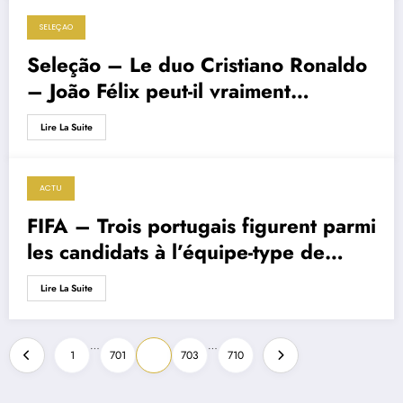
SELEÇAO
5 septembre 2019
Seleção – Le duo Cristiano Ronaldo
– João Félix peut-il vraiment
fonctionner ?
Lire La Suite
ACTU
5 septembre 2019
FIFA – Trois portugais figurent parmi
les candidats à l’équipe-type de
l’année
Lire La Suite
Pagination
…
…
1
701
702
703
710
des