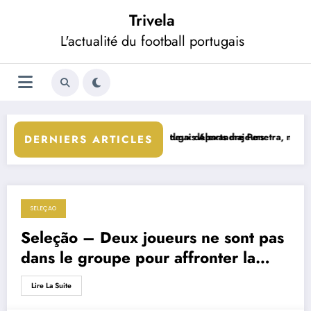
Aller
Trivela
au
contenu
L'actualité du football portugais
érarchie totalement relancée après deux départs majeurs
Le défenseur portugais Alexandre Penetra, nouvelle tê
DERNIERS ARTICLES
SELEÇAO
7 septembre 2019
Seleção – Deux joueurs ne sont pas
dans le groupe pour affronter la
Serbie
Lire La Suite