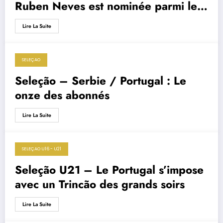
Ruben Neves est nominée parmi les
buts du mois en Premier League
Lire La Suite
SELEÇAO
6 septembre 2019
Seleção – Serbie / Portugal : Le
onze des abonnés
Lire La Suite
SELEÇAO U16 - U21
6 septembre 2019
Seleção U21 – Le Portugal s’impose
avec un Trincão des grands soirs
Lire La Suite