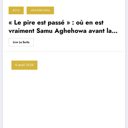
ACTU
LIGA PORTUGAL
« Le pire est passé » : où en est
vraiment Samu Aghehowa avant la
reprise du FC Porto ?
Lire La Suite
6 août 2026