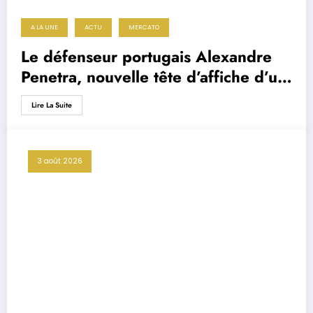
A LA UNE
ACTU
MERCATO
Le défenseur portugais Alexandre
Penetra, nouvelle tête d’affiche d’un
projet très ambitieux
Lire La Suite
3 août 2026