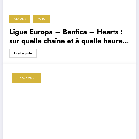
A LA UNE
ACTU
Ligue Europa – Benfica – Hearts :
sur quelle chaîne et à quelle heure
voir le match ?
Lire La Suite
5 août 2026