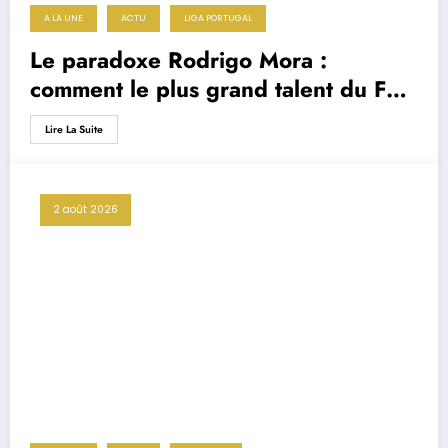
A LA UNE
ACTU
LIGA PORTUGAL
Le paradoxe Rodrigo Mora :
comment le plus grand talent du FC
Porto est devenu un remplaçant de
Lire La Suite
luxe
2 août 2026