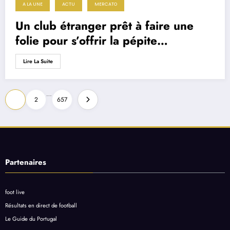
A LA UNE
ACTU
MERCATO
Un club étranger prêt à faire une
folie pour s’offrir la pépite
portugaise Rodrigo Mora ?
Lire La Suite
Pagination
…
1
2
657
des
publications
Partenaires
foot live
Résultats en direct de football
Le Guide du Portugal