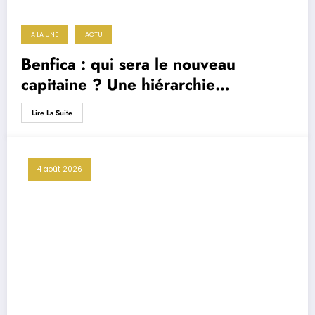
A LA UNE
ACTU
Benfica : qui sera le nouveau
capitaine ? Une hiérarchie
totalement relancée après deux
Lire La Suite
départs majeurs
4 août 2026