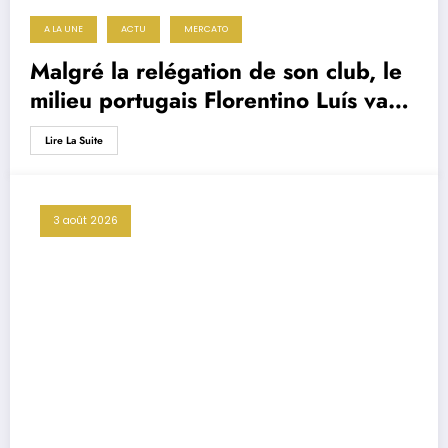
A LA UNE
ACTU
MERCATO
Malgré la relégation de son club, le
milieu portugais Florentino Luís va
rester en Premier League
Lire La Suite
3 août 2026