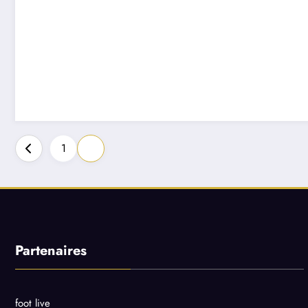
Pagination
1
2
des
publications
Partenaires
foot live