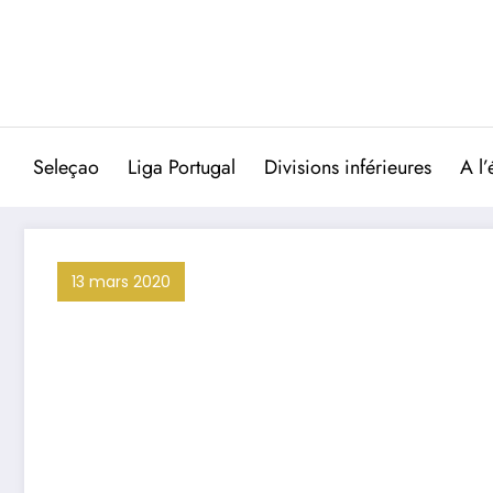
Aller
au
contenu
Seleçao
Liga Portugal
Divisions inférieures
A l’
13 mars 2020