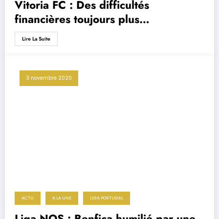
Vitoria FC : Des difficultés
financières toujours plus
préoccupantes
Lire La Suite
3 novembre 2020
ACTU
A LA UNE
LIGA PORTUGAL
Liga NOS : Benfica humilié par une