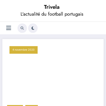
Aller
Trivela
au
contenu
L'actualité du football portugais
4 novembre 2020