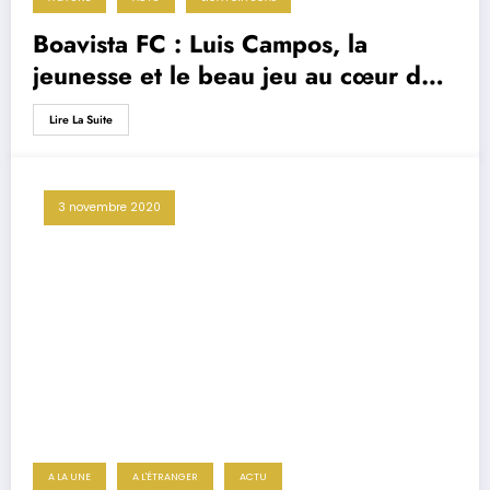
Boavista FC : Luis Campos, la
jeunesse et le beau jeu au cœur du
projet
Lire La Suite
3 novembre 2020
A LA UNE
A L'ÉTRANGER
ACTU