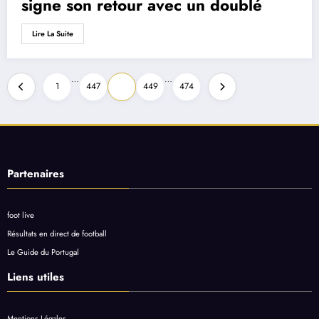
signe son retour avec un doublé
Lire La Suite
Pagination
…
…
1
447
448
449
474
des
publications
Partenaires
foot live
Résultats en direct de football
Le Guide du Portugal
Liens utiles
Mentions Légales