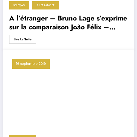
SELEÇAO
A L'ÉTRANGER
A l’étranger – Bruno Lage s’exprime
sur la comparaison João Félix –
Cristiano Ronaldo
Lire La Suite
16 septembre 2019