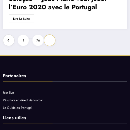
l’Euro 2020 avec le Portugal
Lire La Suite
Pagination
…
1
76
77
des
publications
Partenaires
foot live
Résultats en direct de football
Le Guide du Portugal
Liens utiles