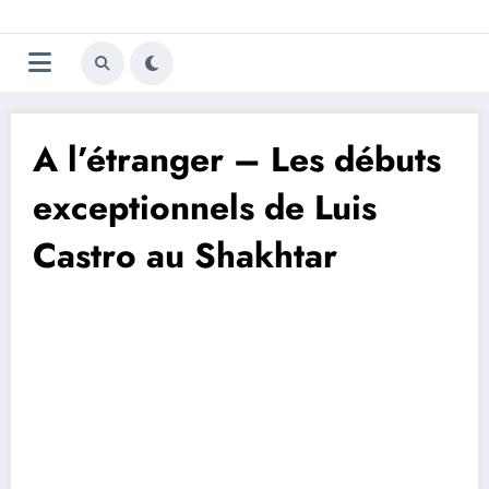
Aller
Trivela
L'actualité du football
au
contenu
portugais
A l’étranger – Les débuts
exceptionnels de Luis
Castro au Shakhtar