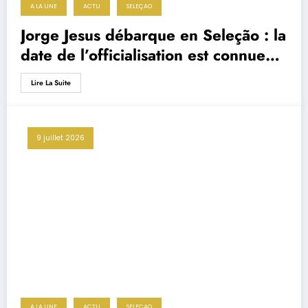
A LA UNE
ACTU
SELEÇAO
Jorge Jesus débarque en Seleção : la
date de l’officialisation est connue
(et elle n’est pas choisie par hasard)
Lire La Suite
9 juillet 2026
A LA UNE
ACTU
SELEÇAO