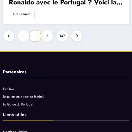
Ronaldo avec le Portugal ? Voici la
réponse du capitaine de la Seleção
Lire La Suite
Pagination
…
1
2
3
147
des
publications
Partenaires
foot live
Résultats en direct de football
Le Guide du Portugal
Liens utiles
Mentions Légales