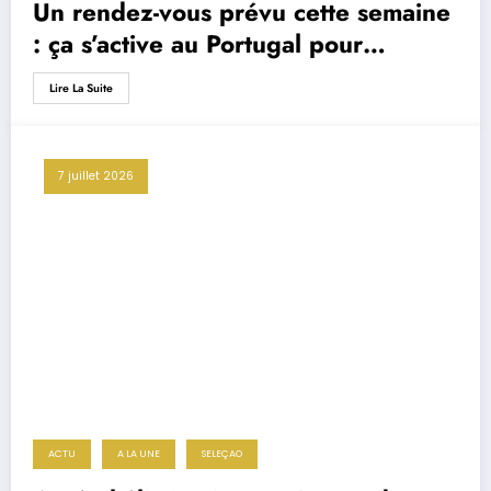
Un rendez-vous prévu cette semaine
: ça s’active au Portugal pour
remplacer Roberto Martinez
Lire La Suite
7 juillet 2026
ACTU
A LA UNE
SELEÇAO