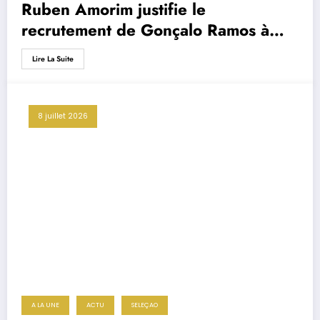
Ruben Amorim justifie le
recrutement de Gonçalo Ramos à
l’AC Milan : « C’est plus qu’une
Lire La Suite
recrue, c’est un message… »
8 juillet 2026
A LA UNE
ACTU
SELEÇAO