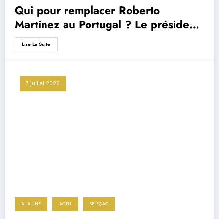
Qui pour remplacer Roberto
Martinez au Portugal ? Le président
de la Fédération donne une grosse
Lire La Suite
indication sur l’avenir de la Seleção
7 juillet 2026
A LA UNE
ACTU
SELEÇAO