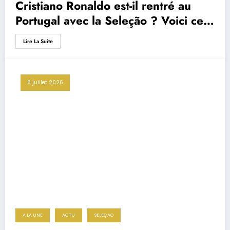
Cristiano Ronaldo est-il rentré au
Portugal avec la Seleção ? Voici ce
qu’il s’est réellement passé après
Lire La Suite
l’élimination
8 juillet 2026
A LA UNE
ACTU
SELEÇAO