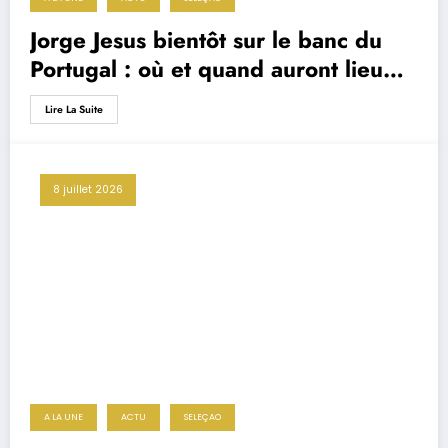
Jorge Jesus bientôt sur le banc du
Portugal : où et quand auront lieu
ses grands débuts avec la Seleção ?
Lire La Suite
8 juillet 2026
A LA UNE
ACTU
SELEÇAO