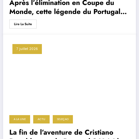
Après l’élimination en Coupe du
Monde, cette légende du Portugal
dézingue Roberto Martinez
Lire La Suite
7 juillet 2026
A LA UNE
ACTU
SELEÇAO
La fin de l’aventure de Cristiano