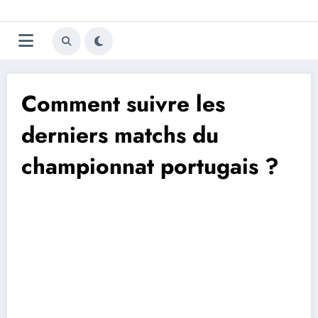
Aller
Trivela
L'actualité du football
au
contenu
portugais
Comment suivre les
derniers matchs du
championnat portugais ?