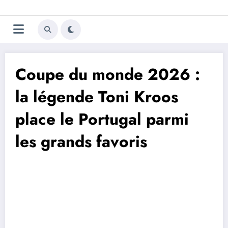
Aller
Trivela
L'actualité du football
au
contenu
portugais
Coupe du monde 2026 :
la légende Toni Kroos
place le Portugal parmi
les grands favoris