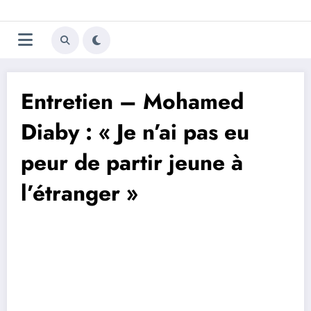
Aller
Trivela
L'actualité du football
au
contenu
portugais
Entretien – Mohamed
Diaby : « Je n’ai pas eu
peur de partir jeune à
l’étranger »