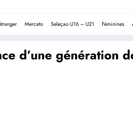
Trivela
L'actualité du football port
étranger
Mercato
Seleçao U16 – U21
Féminines
nce d’une génération d