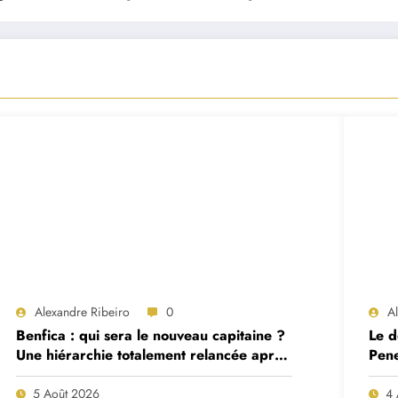
Alexandre Ribeiro
0
A
Benfica : qui sera le nouveau capitaine ?
Le d
Une hiérarchie totalement relancée après
Pene
deux départs majeurs
proj
5 Août 2026
4 