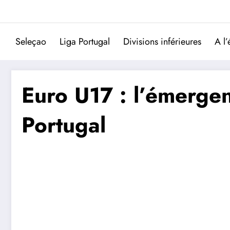
Aller
au
contenu
Seleçao
Liga Portugal
Divisions inférieures
A l’
Euro U17 : l’émerge
Portugal