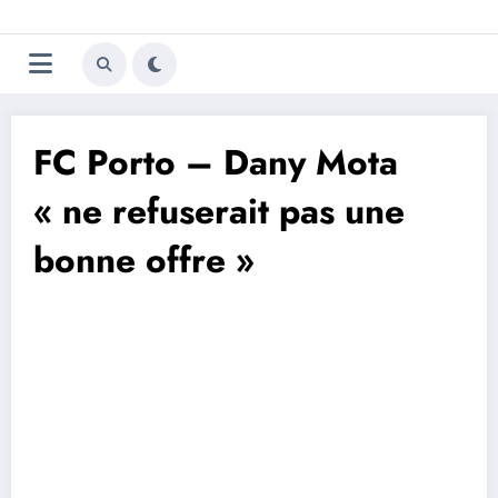
Aller
Trivela
L'actualité du football
au
contenu
portugais
FC Porto – Dany Mota
« ne refuserait pas une
bonne offre »