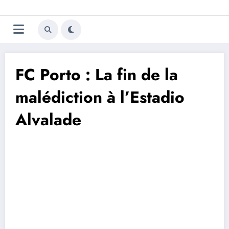
Aller
Trivela
L'actualité du football
au
contenu
portugais
FC Porto : La fin de la
malédiction à l’Estadio
Alvalade