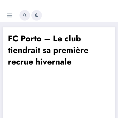
Aller
Trivela
L'actualité du football
au
contenu
portugais
FC Porto – Le club
tiendrait sa première
recrue hivernale