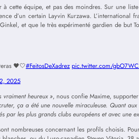
r à cette équipe, et pas des moindres. Sur une liste
ce d’un certain Layvin Kurzawa. L’international fra
Ginkel, et que le très expérimenté gardien de but
teras 🖤🤍
#FeitosDeXadrez
pic.twitter.com/gbO7WC
12, 2025
is vraiment heureux »
, nous confie Maxime, supporter
cruter, ça a été une nouvelle miraculeuse. Quant aux
ssés par les plus grands clubs européens et avec une
sont nombreuses concernant les profils choisis. Pour
s blanches, ou du Luso-canadien Steven Vitoria, 38 a