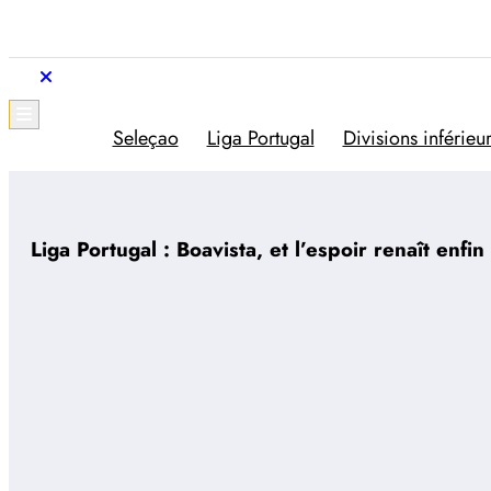
Aller
au
contenu
Trivela
L'actualité du football portugais
Seleçao
Liga Portugal
Divisions inférieu
Liga Portugal : Boavista, et l’espoir renaît enfin