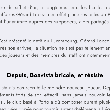
aire du sifflet d’or, a longtemps tenu les ficelle
faires Gérard Lopez a en effet placé ses billes au P
it l’unanimité auprès des supporters, alors partagés 
est présenté le natif du Luxembourg. Gérard Lopez a
rès son arrivée, la situation ne s’est pas tellement
es des joueurs et des membres du staff ont notamme
Depuis, Boavista bricole, et résiste
sta n’a pas recruté le moindre nouveau joueur. Depu
éments forts de son effectif, sans jamais pouvoir 
nsi, le club basé à Porto a dû composer durant plusi
ssez développée pour fournir autant d’éléments à l’é