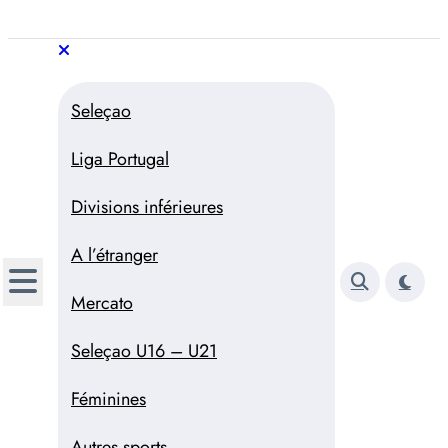
Aller
au
Trivela
L'actualité du football
contenu
portugais
Trivela
L'actualité du football portugais
Seleçao
Liga Portugal
Divisions inférieures
A l’étranger
Mercato
Seleçao U16 – U21
Féminines
Autres sports