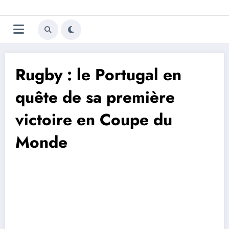
Aller
Trivela
L'actualité du football
au
contenu
portugais
Rugby : le Portugal en
quête de sa première
victoire en Coupe du
Monde