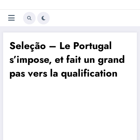
Aller
Trivela
L'actualité du football
au
contenu
portugais
Seleção – Le Portugal
s’impose, et fait un grand
pas vers la qualification