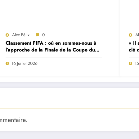
Alex Félix
0
A
Classement FIFA : où en sommes-nous à
« Il
l’approche de la Finale de la Coupe du
clé 
Monde 2026 ?
Fern
form
16 Juillet 2026
15
mmentaire.