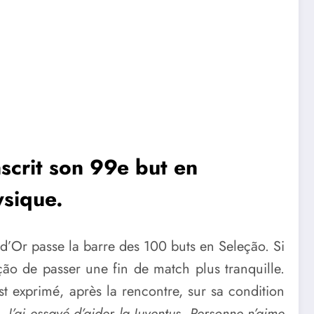
nscrit son 99e but en
ysique.
d’Or passe la barre des 100 buts en Seleção. Si
ão de passer une fin de match plus tranquille.
st exprimé, après la rencontre, sur sa condition
. J’ai essayé d’aider la Juventus. Personne n’aime