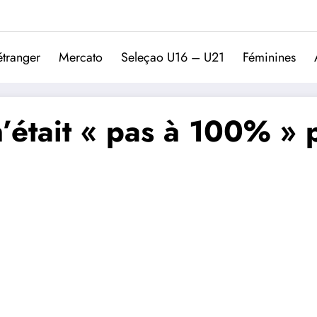
Trivela
L'actualité du football port
étranger
Mercato
Seleçao U16 – U21
Féminines
’était « pas à 100% »