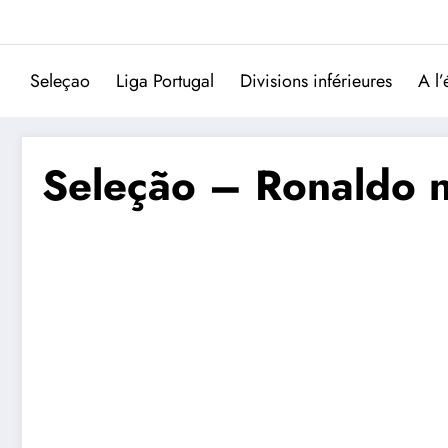
Aller
au
contenu
Seleçao
Liga Portugal
Divisions inférieures
A l’
Seleção – Ronaldo n