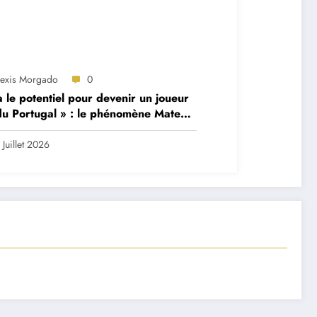
lexis Morgado
0
 a le potentiel pour devenir un joueur
du Portugal » : le phénomène Mateus
andes décrit par son ancien
ateur
 Juillet 2026