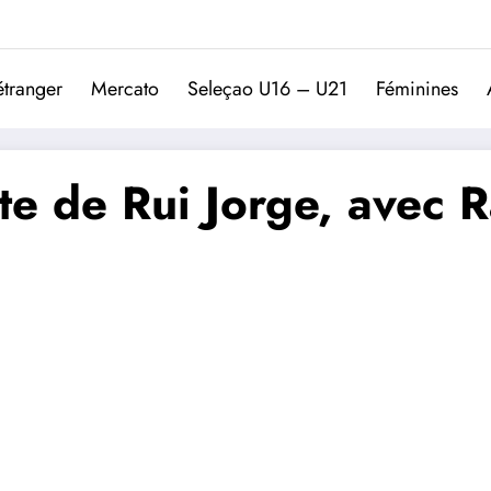
Trivela
L'actualité du football port
étranger
Mercato
Seleçao U16 – U21
Féminines
te de Rui Jorge, avec R