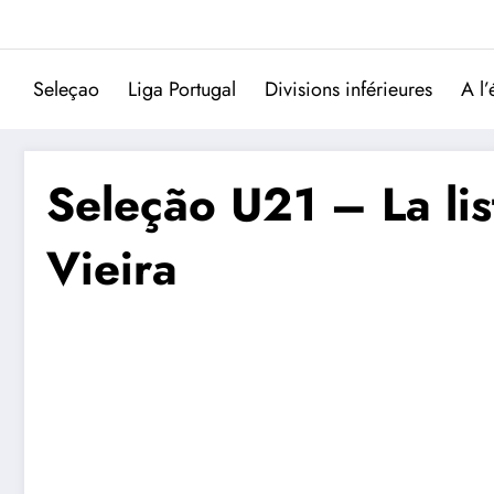
Aller
au
contenu
Seleçao
Liga Portugal
Divisions inférieures
A l’
Seleção U21 – La lis
Vieira