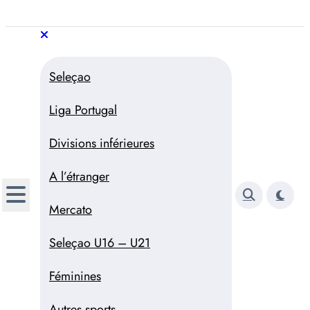
Aller
au
Trivela
L'actualité du football
contenu
portugais
Trivela
L'actualité du football portugais
Seleçao
Liga Portugal
Divisions inférieures
A l’étranger
Mercato
Seleçao U16 – U21
Féminines
Autres sports