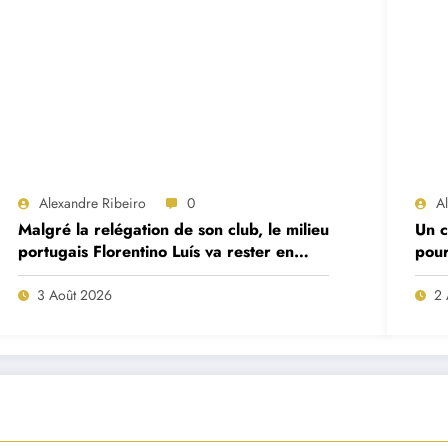
Alexandre Ribeiro
0
A
Malgré la relégation de son club, le milieu
Un c
portugais Florentino Luís va rester en
pour
Premier League
Mor
3 Août 2026
2 