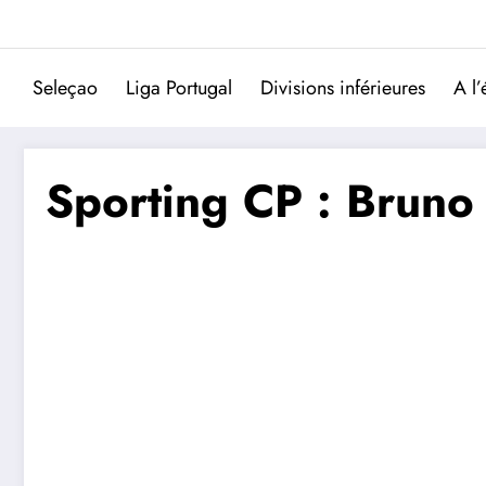
Aller
au
contenu
Seleçao
Liga Portugal
Divisions inférieures
A l’
Sporting CP : Bruno