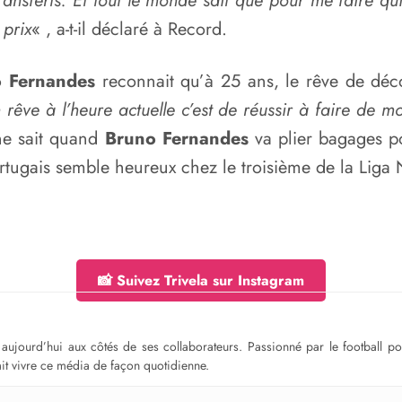
ansferts. Et tout le monde sait que pour me faire quitt
 prix
« , a-t-il déclaré à Record.
 Fernandes
reconnait qu’à 25 ans, le rêve de déco
 rêve à l’heure actuelle c’est de réussir à faire de 
e sait quand
Bruno Fernandes
va plier bagages p
ortugais semble heureux chez le troisième de la Liga
📸 Suivez Trivela sur Instagram
ge aujourd’hui aux côtés de ses collaborateurs. Passionné par le football 
fait vivre ce média de façon quotidienne.