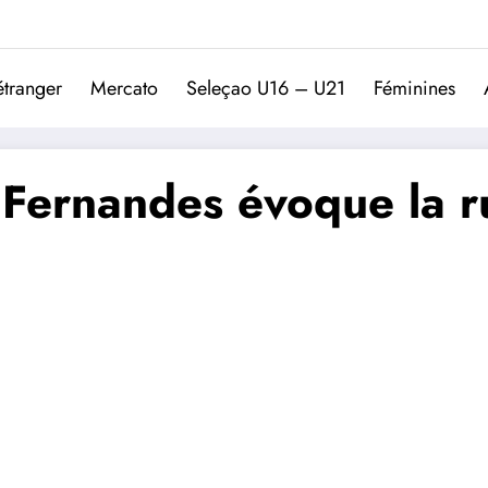
Trivela
L'actualité du football port
étranger
Mercato
Seleçao U16 – U21
Féminines
 Fernandes évoque la 