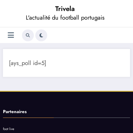
Aller
Trivela
au
contenu
L'actualité du football portugais
[ays_poll id=5]
Partenaires
foot live