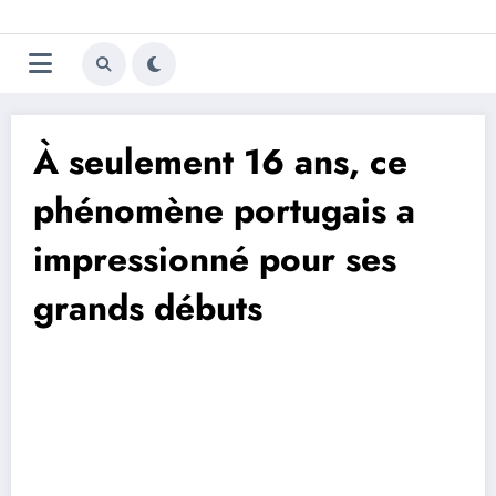
Aller
Trivela
L'actualité du football
au
contenu
portugais
À seulement 16 ans, ce
phénomène portugais a
impressionné pour ses
grands débuts