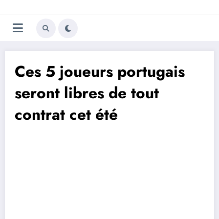
Aller
Trivela
L'actualité du football
au
contenu
portugais
Ces 5 joueurs portugais
seront libres de tout
contrat cet été