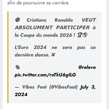
afin de poursuivre sa carrière.
🔴Cristiano Ronaldo 𝗩𝗘𝗨𝗧
𝗔𝗕𝗦𝗢𝗟𝗨𝗠𝗘𝗡𝗧 𝗣𝗔𝗥𝗧𝗜𝗖𝗜𝗣𝗘𝗥 à
la Coupe du monde 2026 ! 🏆🌎
L’Euro 2024 ne sera pas sa
dernière danse. ❌
🗞
@relevo
pic.twitter.com/roTkU6gILG
— Vibes Foot (@VibesFoot)
July 3,
2024