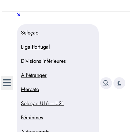
Aller
au
Trivela
L'actualité du football
contenu
portugais
Trivela
L'actualité du football portugais
Seleçao
Liga Portugal
Divisions inférieures
A l’étranger
Mercato
Seleçao U16 – U21
Féminines
Autres sports