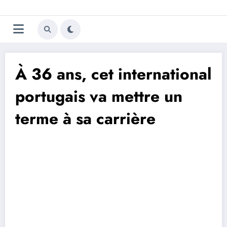
Aller
Trivela
L'actualité du football
au
contenu
portugais
À 36 ans, cet international
portugais va mettre un
terme à sa carrière