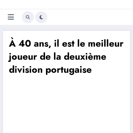
Aller
Trivela
L'actualité du football
au
contenu
portugais
À 40 ans, il est le meilleur
joueur de la deuxième
division portugaise