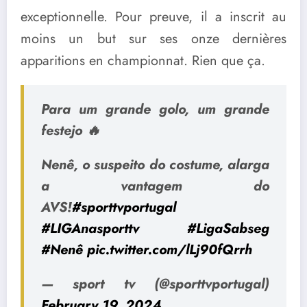
exceptionnelle. Pour preuve, il a inscrit au
moins un but sur ses onze dernières
apparitions en championnat. Rien que ça.
Para um grande golo, um grande
festejo 🔥
Nenê, o suspeito do costume, alarga
a vantagem do
AVS!
#sporttvportugal
#LIGAnasporttv
#LigaSabseg
#Nenê
pic.twitter.com/lLj90fQrrh
— sport tv (@sporttvportugal)
February 19, 2024