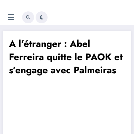
Aller
Trivela
L'actualité du football
au
contenu
portugais
A l’étranger : Abel
Ferreira quitte le PAOK et
s’engage avec Palmeiras