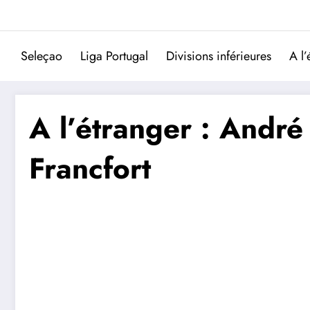
Aller
au
contenu
Seleçao
Liga Portugal
Divisions inférieures
A l’
A l’étranger : André 
Francfort