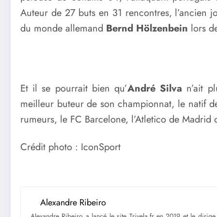
Auteur de 27 buts en 31 rencontres, l’ancien j
du monde allemand
Bernd Hölzenbein
lors d
Et il se pourrait bien qu’
André Silva
n’ait p
meilleur buteur de son championnat, le natif d
rumeurs, le FC Barcelone, l’Atletico de Madrid o
Crédit photo : IconSport
Alexandre Ribeiro
Alexandre Ribeiro a lancé le site Trivela.fr en 2019 et le diri