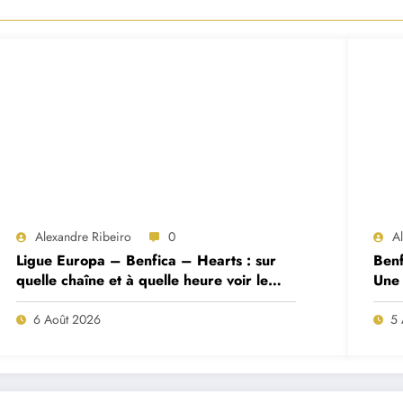
Alexandre Ribeiro
0
A
Ligue Europa – Benfica – Hearts : sur
Benf
quelle chaîne et à quelle heure voir le
Une 
match ?
deux
6 Août 2026
5 