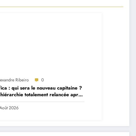
lexandre Ribeiro
0
ica : qui sera le nouveau capitaine ?
hiérarchie totalement relancée après
 départs majeurs
Août 2026