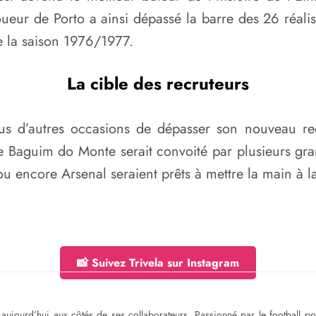
oueur de Porto a ainsi dépassé la barre des 26 réal
e la saison 1976/1977.
La cible des recruteurs
lus d’autres occasions de dépasser son nouveau rec
e Baguim do Monte serait convoité par plusieurs gra
u encore Arsenal seraient prêts à mettre la main à la
📸 Suivez Trivela sur Instagram
ge aujourd’hui aux côtés de ses collaborateurs. Passionné par le football 