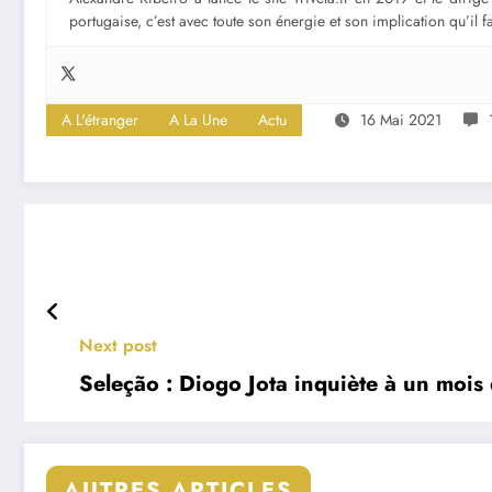
portugaise, c’est avec toute son énergie et son implication qu’il 
A L'étranger
A La Une
Actu
16 Mai 2021
Next post
Seleção : Diogo Jota inquiète à un mois
AUTRES ARTICLES