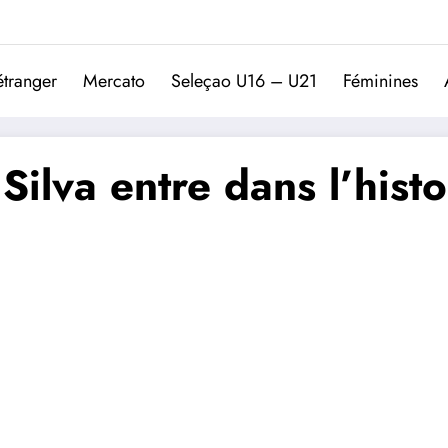
Trivela
L'actualité du football port
étranger
Mercato
Seleçao U16 – U21
Féminines
Silva entre dans l’histo