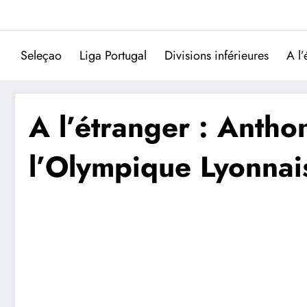
Aller
au
contenu
Seleçao
Liga Portugal
Divisions inférieures
A l’
A l’étranger : Antho
l’Olympique Lyonnai