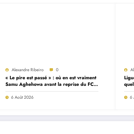
Alexandre Ribeiro
0
A
« Le pire est passé » : où en est vraiment
Ligu
Samu Aghehowa avant la reprise du FC
quel
Porto ?
mat
6 Août 2026
6 