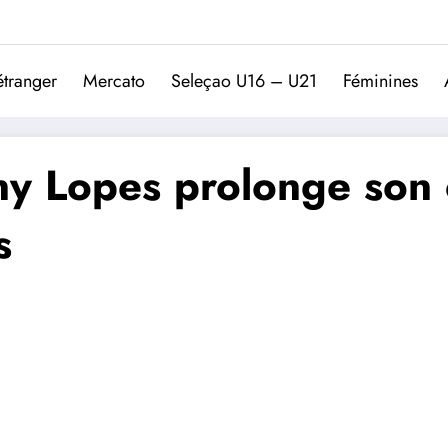
Trivela
L'actualité du football port
étranger
Mercato
Seleçao U16 – U21
Féminines
ny Lopes prolonge son 
s