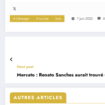
A L'étranger
A La Une
Actu
7 Juin 2022
0
Next post
Mercato : Renato Sanches aurait trouvé 
AUTRES ARTICLES