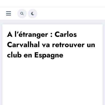
Aller
Trivela
L'actualité du football
au
contenu
portugais
A l’étranger : Carlos
Carvalhal va retrouver un
club en Espagne