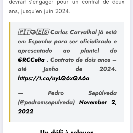
devrait s’engager pour un contrat de deux
ans, jusqu’en juin 2024.
🇵🇹🤝🇪🇸 Carlos Carvalhal já está
em Espanha para ser oficializado e
apresentado ao plantel do
@RCCelta
. Contrato de dois anos –
até Junho de 2024.
https://t.co/uyLQ6xQA6a
— Pedro Sepúlveda
(@pedromsepulveda)
November 2,
2022
Un défi à relever