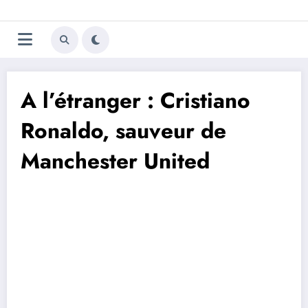
Aller
Trivela
L'actualité du football
au
contenu
portugais
A l’étranger : Cristiano
Ronaldo, sauveur de
Manchester United