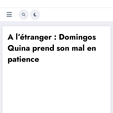
Aller
Trivela
L'actualité du football
au
contenu
portugais
A l’étranger : Domingos
Quina prend son mal en
patience