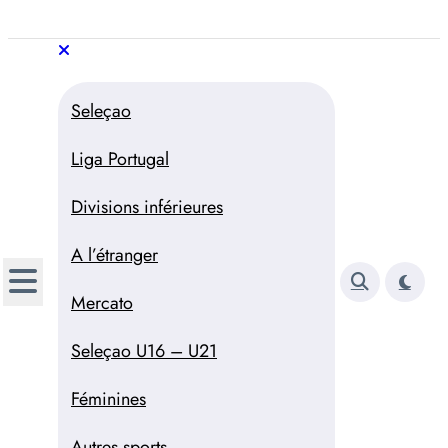
Aller
au
Trivela
L'actualité du football
contenu
portugais
Trivela
L'actualité du football portugais
Seleçao
Liga Portugal
Divisions inférieures
A l’étranger
Mercato
Seleçao U16 – U21
Féminines
Autres sports