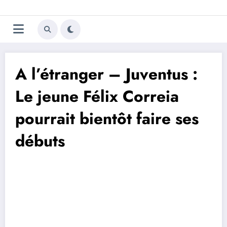
Aller
Trivela
L'actualité du football
au
contenu
portugais
A l’étranger – Juventus :
Le jeune Félix Correia
pourrait bientôt faire ses
débuts