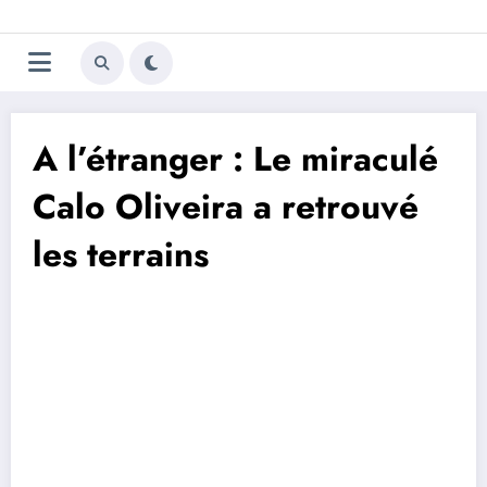
Aller
Trivela
L'actualité du football
au
contenu
portugais
A l’étranger : Le miraculé
Calo Oliveira a retrouvé
les terrains