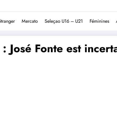
Trivela
L'actualité du football port
étranger
Mercato
Seleçao U16 – U21
Féminines
: José Fonte est incert