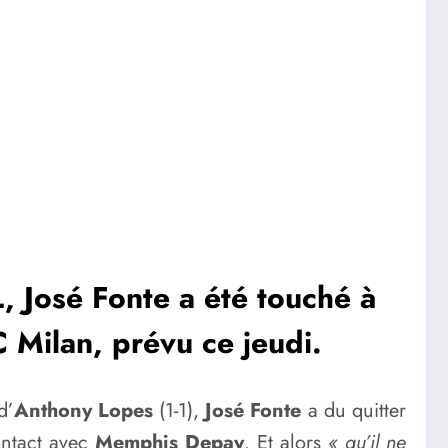
, José Fonte a été touché à
AC Milan, prévu ce jeudi.
d’
Anthony Lopes
(1-1),
José Fonte
a du quitter
ontact avec
Memphis Depay
. Et alors
« qu’il ne