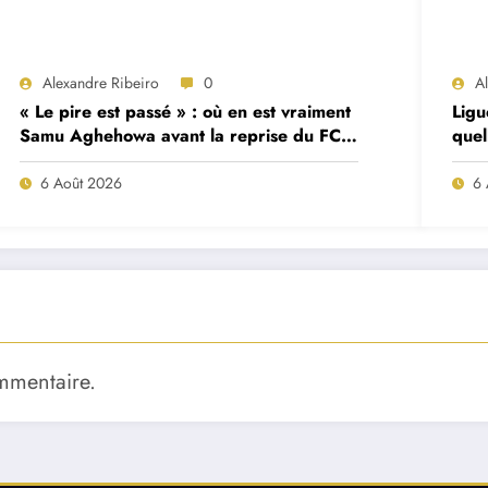
Alexandre Ribeiro
0
A
« Le pire est passé » : où en est vraiment
Ligu
Samu Aghehowa avant la reprise du FC
quel
Porto ?
mat
6 Août 2026
6 
mmentaire.