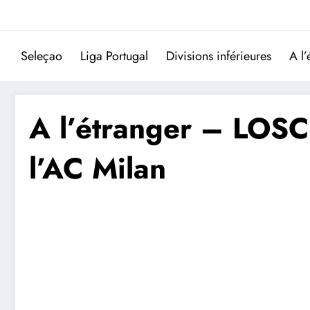
Aller
au
contenu
Seleçao
Liga Portugal
Divisions inférieures
A l’
A l’étranger – LOSC 
l’AC Milan