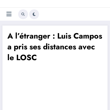
Aller
Trivela
L'actualité du football
au
contenu
portugais
A l’étranger : Luis Campos
a pris ses distances avec
le LOSC