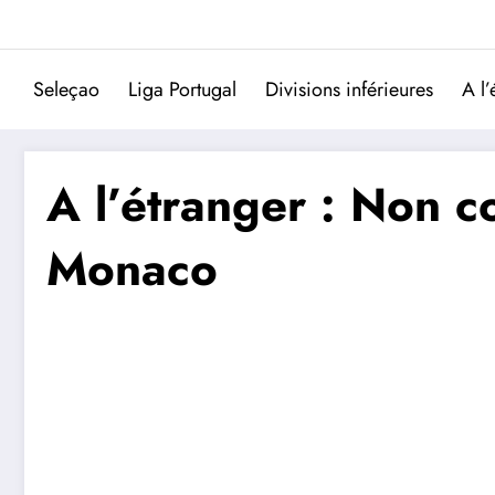
Aller
au
contenu
Seleçao
Liga Portugal
Divisions inférieures
A l’
A l’étranger : Non c
Monaco