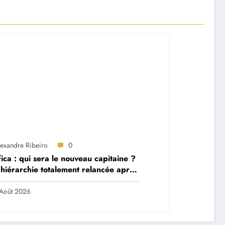
lexandre Ribeiro
0
ica : qui sera le nouveau capitaine ?
hiérarchie totalement relancée après
 départs majeurs
Août 2026