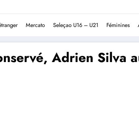
Trivela
L'actualité du football port
étranger
Mercato
Seleçao U16 – U21
Féminines
onservé, Adrien Silva au