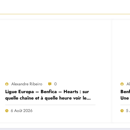
Alexandre Ribeiro
0
A
Ligue Europa – Benfica – Hearts : sur
Benf
quelle chaîne et à quelle heure voir le
Une 
match ?
deux
6 Août 2026
5 