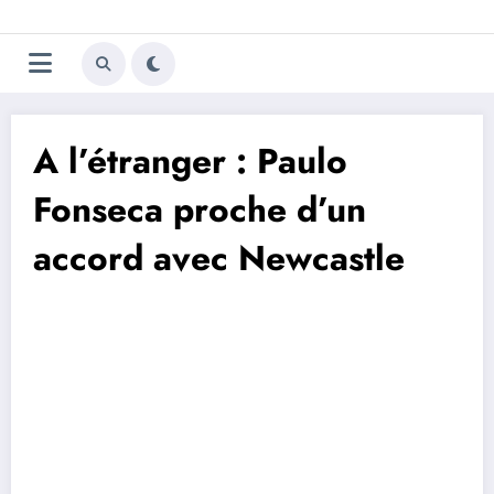
Aller
Trivela
L'actualité du football
au
contenu
portugais
A l’étranger : Paulo
Fonseca proche d’un
accord avec Newcastle