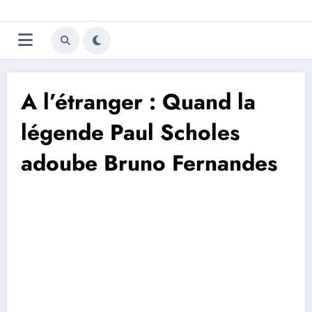
Aller
Trivela
L'actualité du football
au
contenu
portugais
A l’étranger : Quand la
légende Paul Scholes
adoube Bruno Fernandes