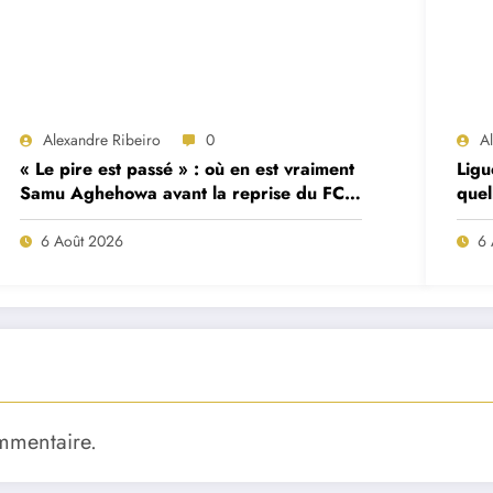
Alexandre Ribeiro
0
A
« Le pire est passé » : où en est vraiment
Ligu
Samu Aghehowa avant la reprise du FC
quel
Porto ?
mat
6 Août 2026
6 
mmentaire.