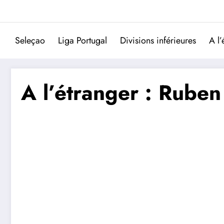
Aller
au
contenu
Seleçao
Liga Portugal
Divisions inférieures
A l’
A l’étranger : Ruben