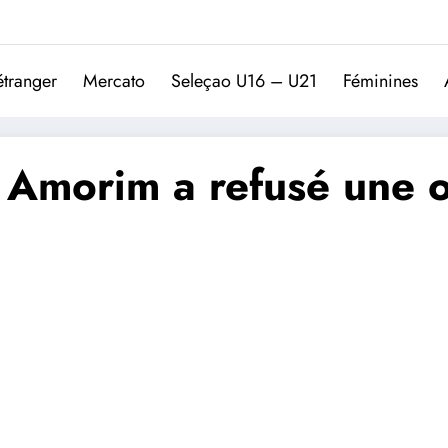
Trivela
L'actualité du football port
étranger
Mercato
Seleçao U16 – U21
Féminines
 Amorim a refusé une o