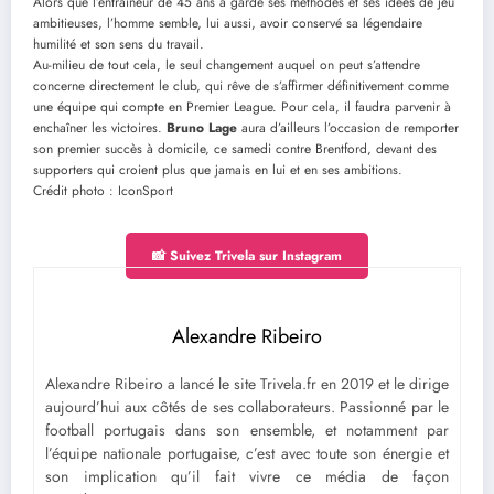
Alors que l’entraîneur de 45 ans a gardé ses méthodes et ses idées de jeu
ambitieuses, l’homme semble, lui aussi, avoir conservé sa légendaire
humilité et son sens du travail.
Au-milieu de tout cela, le seul changement auquel on peut s’attendre
concerne directement le club, qui rêve de s’affirmer définitivement comme
une équipe qui compte en Premier League. Pour cela, il faudra parvenir à
enchaîner les victoires.
Bruno Lage
aura d’ailleurs l’occasion de remporter
son premier succès à domicile, ce samedi contre Brentford, devant des
supporters qui croient plus que jamais en lui et en ses ambitions.
Crédit photo : IconSport
📸 Suivez Trivela sur Instagram
Alexandre Ribeiro
Alexandre Ribeiro a lancé le site Trivela.fr en 2019 et le dirige
aujourd’hui aux côtés de ses collaborateurs. Passionné par le
football portugais dans son ensemble, et notamment par
l’équipe nationale portugaise, c’est avec toute son énergie et
son implication qu’il fait vivre ce média de façon