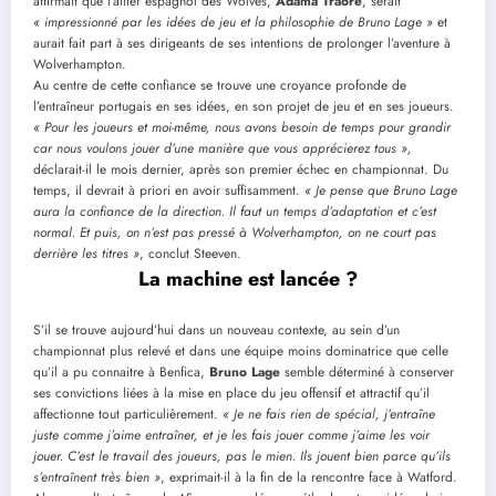
affirmait que l’ailier espagnol des Wolves,
Adama Traoré
, serait
« impressionné par les idées de jeu et la philosophie de Bruno Lage »
et
aurait fait part à ses dirigeants de ses intentions de prolonger l’aventure à
Wolverhampton.
Au centre de cette confiance se trouve une croyance profonde de
l’entraîneur portugais en ses idées, en son projet de jeu et en ses joueurs.
« Pour les joueurs et moi-même, nous avons besoin de temps pour grandir
car nous voulons jouer d’une manière que vous apprécierez tous »,
déclarait-il le mois dernier, après son premier échec en championnat. Du
temps, il devrait à priori en avoir suffisamment.
« Je pense que Bruno Lage
aura la confiance de la direction. Il faut un temps d’adaptation et c’est
normal. Et puis, on n’est pas pressé à Wolverhampton, on ne court pas
derrière les titres »
, conclut Steeven.
La machine est lancée ?
S’il se trouve aujourd’hui dans un nouveau contexte, au sein d’un
championnat plus relevé et dans une équipe moins dominatrice que celle
qu’il a pu connaitre à Benfica,
Bruno Lage
semble déterminé à conserver
ses convictions liées à la mise en place du jeu offensif et attractif qu’il
affectionne tout particulièrement.
« Je ne fais rien de spécial, j’entraîne
juste comme j’aime entraîner, et je les fais jouer comme j’aime les voir
jouer. C’est le travail des joueurs, pas le mien. Ils jouent bien parce qu’ils
s’entraînent très bien »
, exprimait-il à la fin de la rencontre face à Watford.