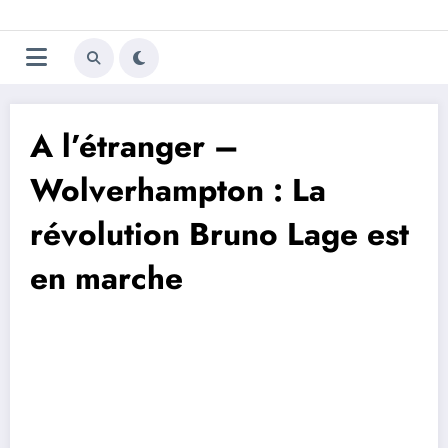
Aller
Trivela
L'actualité du football
au
contenu
portugais
A l’étranger –
Wolverhampton : La
révolution Bruno Lage est
en marche