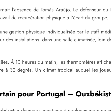
rnait l’absence de Tomás Araújo. Le défenseur du 
ravail de récupération physique à l’écart du groupe.
ne gestion physique individualisée par le staff méd
ur des installations, dans une salle climatisée, loin d
iciles. À 10 heures du matin, les thermomètres affic
re à 32 degrés. Un climat tropical auquel les joueu
rtain pour Portugal – Ouzbékis
uzbékistan demeure incertaine à quelques jours de