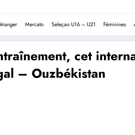
Trivela
L'actualité du football port
étranger
Mercato
Seleçao U16 – U21
Féminines
traînement, cet interna
ugal – Ouzbékistan