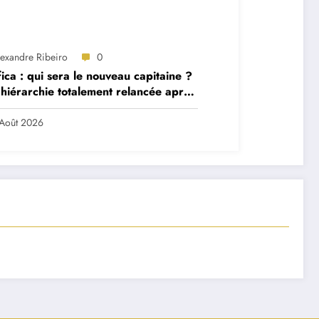
lexandre Ribeiro
0
ica : qui sera le nouveau capitaine ?
hiérarchie totalement relancée après
 départs majeurs
Août 2026