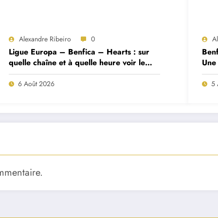
Alexandre Ribeiro
0
A
Ligue Europa – Benfica – Hearts : sur
Benf
quelle chaîne et à quelle heure voir le
Une 
match ?
deux
6 Août 2026
5 
mmentaire.