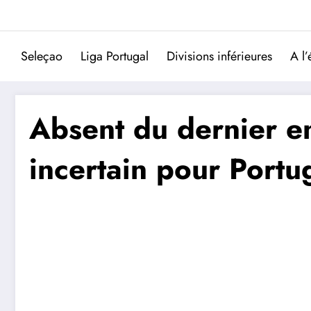
Aller
au
contenu
Seleçao
Liga Portugal
Divisions inférieures
A l’
Absent du dernier en
incertain pour Port