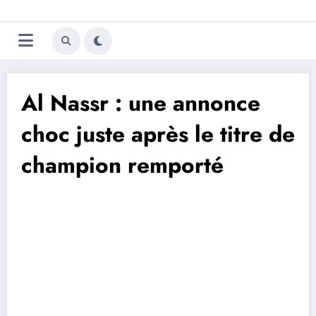
Aller
Trivela
L'actualité du football
au
contenu
portugais
Al Nassr : une annonce
choc juste après le titre de
champion remporté