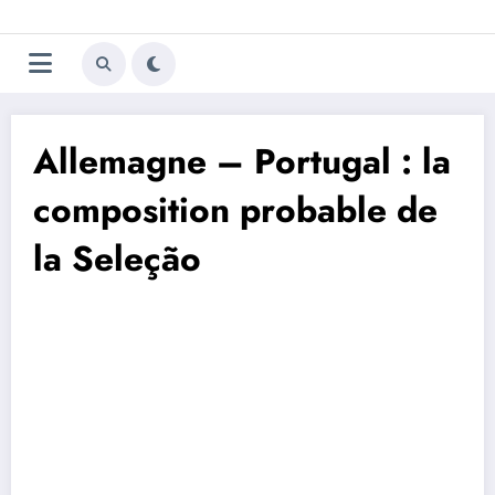
Aller
Trivela
L'actualité du football
au
contenu
portugais
Allemagne – Portugal : la
composition probable de
la Seleção