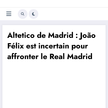
Aller
Trivela
L'actualité du football
au
contenu
portugais
Altetico de Madrid : João
Félix est incertain pour
affronter le Real Madrid